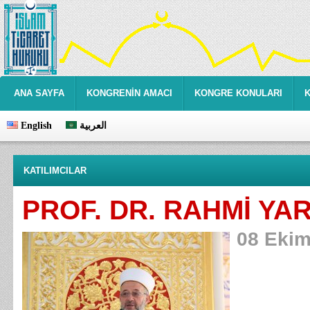
ANA SAYFA
KONGRENİN AMACI
KONGRE KONULARI
English
العربية
KATILIMCILAR
PROF. DR. RAHMİ YA
08 Ekim