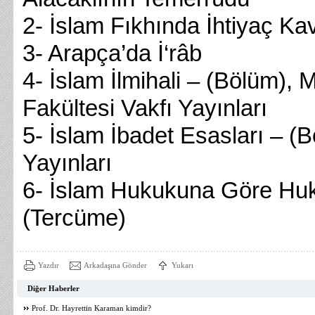
2- İslam Fıkhında İhtiyaç K
3- Arapça’da İ‘râb
4- İslam İlmihali – (Bölüm), 
Fakültesi Vakfı Yayınları
5- İslam İbadet Esasları – (
Yayınları
6- İslam Hukukuna Göre Huk
(Tercüme)
Yazdır
Arkadaşına Gönder
Yukarı
Diğer Haberler
Prof. Dr. Hayrettin Karaman kimdir?