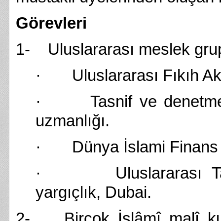
Görevleri
1- Uluslararası meslek grup
· Uluslararası Fıkıh Aka
· Tasnif ve denetmenli
uzmanlığı.
· Dünya İslami Finans v
· Uluslararası Tahk
yargıçlık, Dubai.
2- Birçok İslâmî malî ku