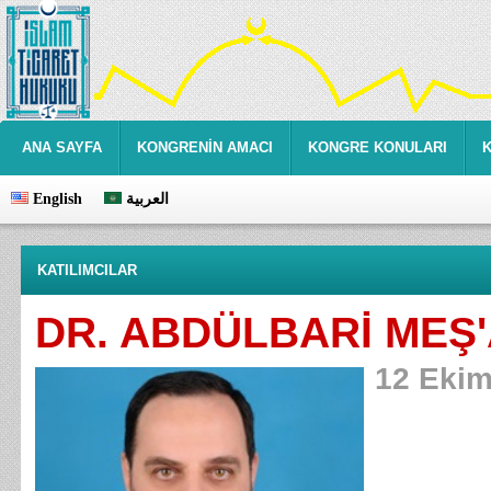
ANA SAYFA
KONGRENİN AMACI
KONGRE KONULARI
English
العربية
KATILIMCILAR
DR. ABDÜLBARİ MEŞ'
12 Ekim