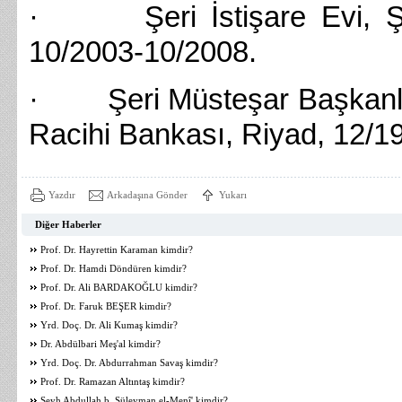
· Şeri İstişare Evi, Şer
10/2003-10/2008.
· Şeri Müsteşar Başkanlığı
Racihi Bankası, Riyad, 12/1
Yazdır
Arkadaşına Gönder
Yukarı
Diğer Haberler
Prof. Dr. Hayrettin Karaman kimdir?
Prof. Dr. Hamdi Döndüren kimdir?
Prof. Dr. Ali BARDAKOĞLU kimdir?
Prof. Dr. Faruk BEŞER kimdir?
Yrd. Doç. Dr. Ali Kumaş kimdir?
Dr. Abdülbari Meş'al kimdir?
Yrd. Doç. Dr. Abdurrahman Savaş kimdir?
Prof. Dr. Ramazan Altıntaş kimdir?
Şeyh Abdullah b. Süleyman el-Menî' kimdir?