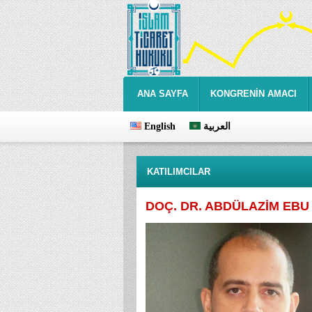
ANA SAYFA
KONGRENİN AMACI
English
العربية
KATILIMCILAR
DOÇ. DR. ABDÜLAZİM EBU