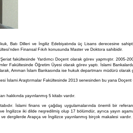
k, Batı Dilleri ve İngiliz Edebiyatında üç Lisans derecesine sahiptir
ltesi'nden Finansal Fıkıh konusunda Master ve Doktora sahibidir.
Şeriat fakültesinde Yardımcı Doçent olarak görev yapmıştır. 2005-200
Bilimler Fakültesinde Öğretim Üyesi olarak görev yaptı. İslami Bankalard
olarak, Amman İslam Bankasında ise hukuk departmanı müdürü olarak g
tesi İslami Araştırmalar Fakültesinde 2013 senesinden bu yana Doçent
arı hakkında yayınlanmış 5 kitabı vardır.
kitabıdır. İslami finans ve çağdaş uygulamalarında önemli bir refera
e İngilizce iki dilde neşredilmiş olup 17 bölümdür, ayrıca yayın aşam
ve dergilerde Arapça ve İngilizce yayınlanmış birçok makalesi vardır.