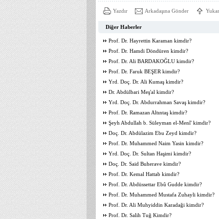
Yazdır
Arkadaşına Gönder
Yukar
Diğer Haberler
Prof. Dr. Hayrettin Karaman kimdir?
Prof. Dr. Hamdi Döndüren kimdir?
Prof. Dr. Ali BARDAKOĞLU kimdir?
Prof. Dr. Faruk BEŞER kimdir?
Yrd. Doç. Dr. Ali Kumaş kimdir?
Dr. Abdülbari Meş'al kimdir?
Yrd. Doç. Dr. Abdurrahman Savaş kimdir?
Prof. Dr. Ramazan Altıntaş kimdir?
Şeyh Abdullah b. Süleyman el-Menî' kimdir?
Doç. Dr. Abdülazim Ebu Zeyd kimdir?
Prof. Dr. Muhammed Naim Yasin kimdir?
Yrd. Doç. Dr. Sultan Haşimi kimdir?
Doç. Dr. Said Buherave kimdir?
Prof. Dr. Kemal Hattab kimdir?
Prof. Dr. Abdüssettar Ebû Gudde kimdir?
Prof. Dr. Muhammed Mustafa Zuhayli kimdir?
Prof. Dr. Ali Muhyiddin Karadaği kimdir?
Prof. Dr. Salih Tuğ Kimdir?