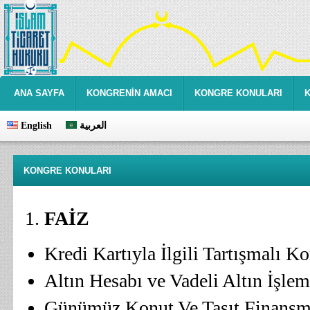
ANA SAYFA
KONGRENİN AMACI
KONGRE KONULARI
English
العربية
KONGRE KONULARI
FAİZ
Kredi Kartıyla İlgili Tartışmalı K
Altın Hesabı ve Vadeli Altın İşlem
Günümüz Konut Ve Taşıt Finansma