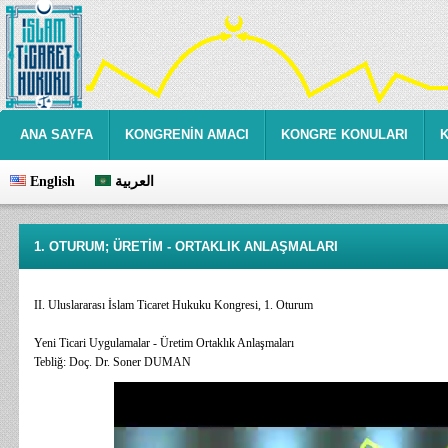
ANA SAYFA
KONGRENİN AMACI
KONGRE KONULARI
English
العربية
1. OTURUM; ÜRETİM - ORTAKLIK ANLAŞMALARI
II. Uluslararası İslam Ticaret Hukuku Kongresi, 1. Oturum
Yeni Ticari Uygulamalar - Üretim Ortaklık Anlaşmaları
Tebliğ: Doç. Dr. Soner DUMAN